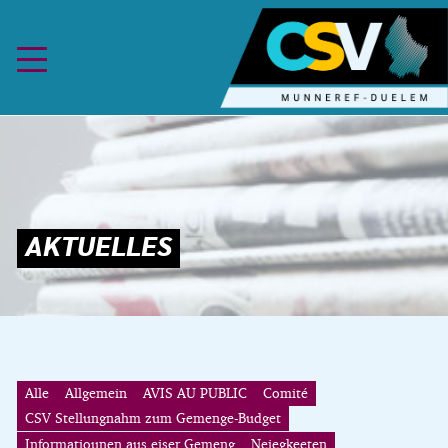
Skip to content
Alle
Allgemein
AVIS AU PUBLIC
Comité
CSV Stellungnahm zum Gemenge-Budget
Informatiounen aus eiser Gemeng
Neiegkeeten