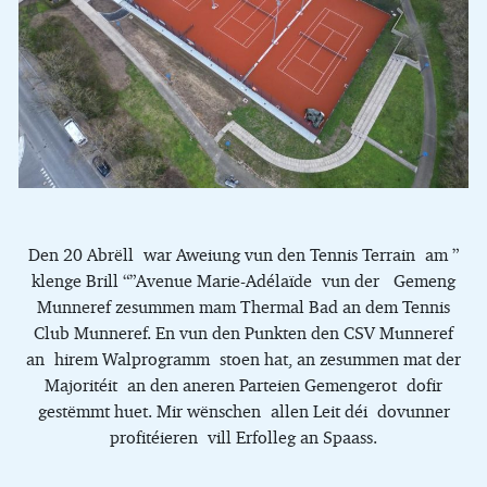
Den 20 Abrëll war Aweiung vun den Tennis Terrain am ”
klenge Brill “”Avenue Marie-Adélaïde vun der Gemeng
Munneref zesummen mam Thermal Bad an dem Tennis
Club Munneref. En vun den Punkten den CSV Munneref
an hirem Walprogramm stoen hat, an zesummen mat der
Majoritéit an den aneren Parteien Gemengerot dofir
gestëmmt huet. Mir wënschen allen Leit déi dovunner
profitéieren vill Erfolleg an Spaass.